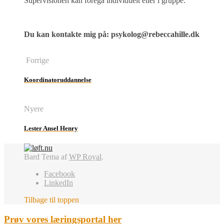
Supervisionen kan foregå individuelt eller i gruppe.
Du kan kontakte mig på: psykolog@rebeccahille.dk
Forrige
Koordinatoruddannelse
Nyere
Lester Ansel Henry
Bard Tema af
WP Royal
.
Facebook
LinkedIn
Tilbage til toppen
Prøv vores
læringsportal
her