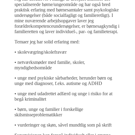
specialiserede børne/ungeområde og har også bred
praktisk erfaring med børnesamtaler samt psykologiske
undersøgelser (både socialfagligt og familieretligt). I
mine nuværende arbejdsopgaver laver jeg
forældrekompetenceundersøgelser, er børnesagkyndig i
familieretten og laver individuel-, par- og familieterapi.
Temaer jeg har solid erfaring med:
• skolevægring/skolefravær
• netværksmøder med familie, skoler,
myndighedsområde
• unge med psykiske sårbarheder, herunder børn og
unge med diagnoser, f.eks. autisme og ADHD
• unge med udadrettet adfærd og unge i risiko for at
begå kriminalitet
• børn, unge og familier i forskellige
skilsmisseproblematikker
• vurderinger og skøn, såvel mundtlig som på skrift