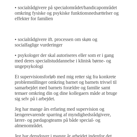
• socialrådgivere på specialområdet/handicapområdet
omkring fysiske og psykiske funktionsnedsættelser og
effekter for familien
• socialrådgivere ift. processen om skøn og
socialfaglige vurderinger
• psykologer der skal autoriseres eller som er i gang
med deres specialistuddannelse i klinisk børne- og
ungepsykologi
Et supervisionsforløb med mig retter sig fra konkrete
problemstillinger omkring barnet og barnets trivsel til
samarbejdet med barnets forældre og familie samt
temaer omkring din og dine kollegaers måde at bruge
sig selv på i arbejdet.
Jeg har mange års erfaring med supervision og
længerevarende sparring af myndighedsrådgivere,
lærer- og pædagogteams på både special- og
almenområdet.
Jeg har derudover i mange år arbejdet indenfor det